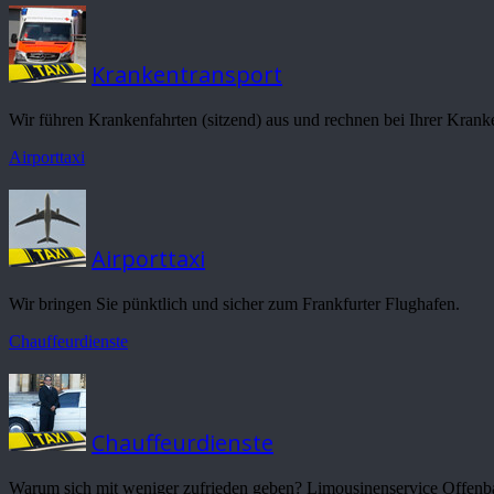
Krankentransport
Wir führen Krankenfahrten (sitzend) aus und rechnen bei Ihrer Krank
Airporttaxi
Airporttaxi
Wir bringen Sie pünktlich und sicher zum Frankfurter Flughafen.
Chauffeurdienste
Chauffeurdienste
Warum sich mit weniger zufrieden geben? Limousinenservice Offenb