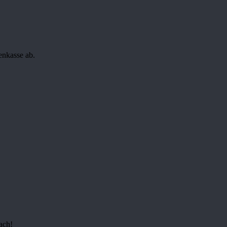
enkasse ab.
ach!