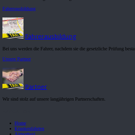
Fahrerausbildung
Fahrerausbildung
Bei uns werden die Fahrer, nachdem sie die gesetzliche Prüfung besta
Unsere Partner
Partner
Wir sind stolz auf unsere langjährigen Partnerschaften.
NAVIGATION
Home
Krankenfahrten
Airporttaxi