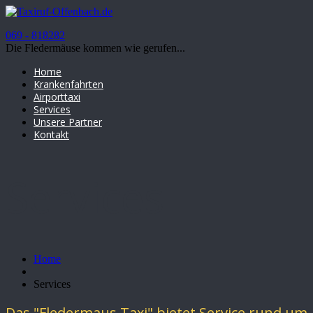
069 - 818282
Die Fledermäuse kommen wie gerufen...
Home
Krankenfahrten
Airporttaxi
Services
Unsere Partner
Kontakt
Services
Home
Services
Das "Fledermaus Taxi" bietet Service rund um