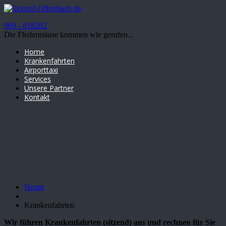
069 - 818282
Die Fledermäuse kommen wie gerufen...
Home
Krankenfahrten
Airporttaxi
Services
Unsere Partner
Kontakt
Krankenfahrte
Home
Krankenfahrten
Wir führen Krankenfahrten (sitzend) aus und rechnen für Sie