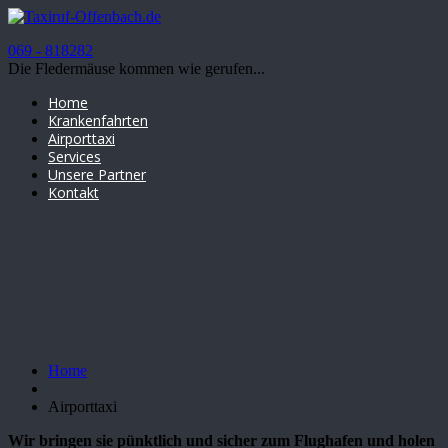
069 - 818282
Die Fledermäuse kommen wie gerufen...
Home
Krankenfahrten
Airporttaxi
Services
Unsere Partner
Kontakt
Airporttaxi
Home
Airporttaxi
Wir bringen sie pünktlich und sicher zum Flughafen und holen