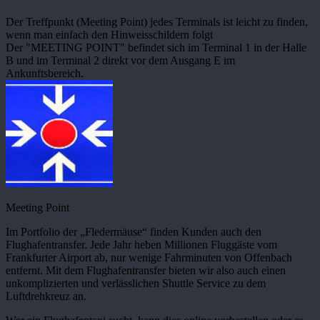
Der Treffpunkt (Meeting Point) jedes Terminals ist leicht zu finden,
wenn man einfach den Hinweisschildern folgt
Der "MEETING POINT" befindet sich im Terminal 1 in der Halle
B und im Terminal 2 direkt vor dem Ausgang E im
Ankunftsbereich.
Meeting Point
Im Portfolio der „Fledermäuse“ finden Kunden auch den
Flughafentransfer. Jede Jahr heben Millionen Fluggäste vom
Frankfurter Airport ab, nur wenige Fahrminuten von Offenbach
entfernt. Mit dem Flughafentransfer bieten wir also auch einen
unkomplizierten und verlässlichen Shuttle Service zu dem
Luftdrehkreuz an.